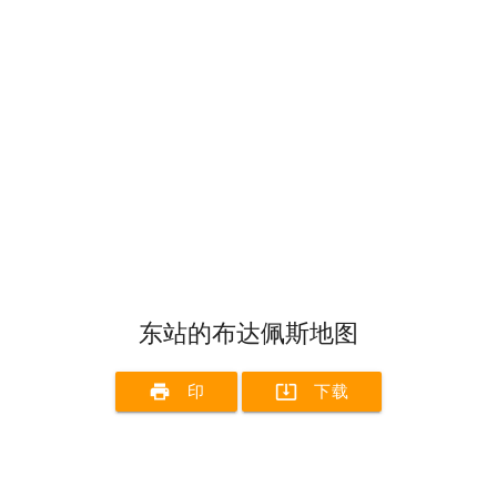
东站的布达佩斯地图
print
system_update_alt
印
下载