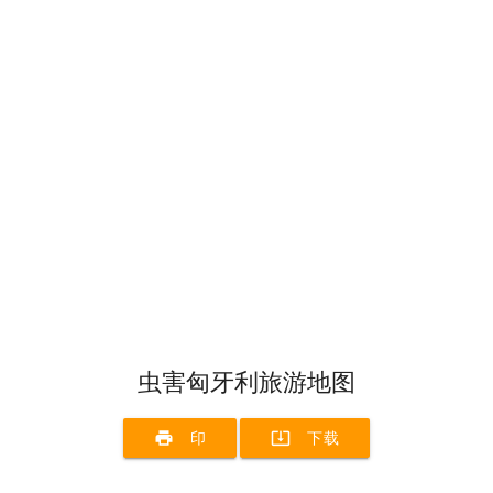
虫害匈牙利旅游地图
print
system_update_alt
印
下载