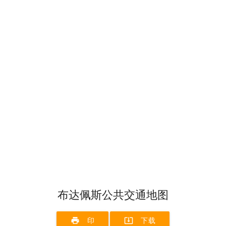
布达佩斯公共交通地图
print
system_update_alt
印
下载