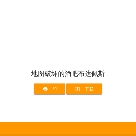
地图破坏的酒吧布达佩斯
print
system_update_alt
印
下载