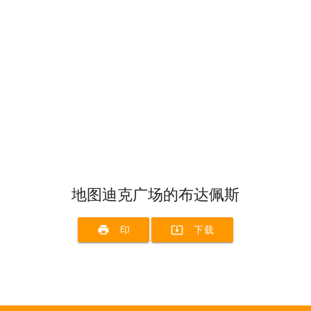
地图迪克广场的布达佩斯
print
system_update_alt
印
下载