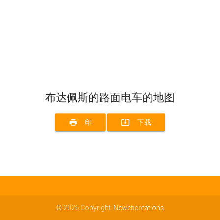
布达佩斯的路面电车的地图
print
system_update_alt
印
下载
© 2026 Copyright:
Newebcreations